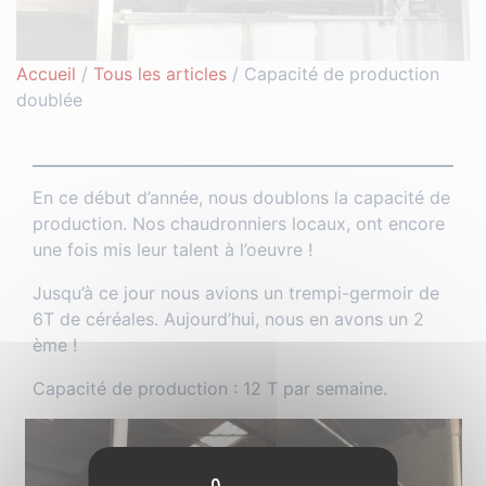
Accueil
/
Tous les articles
/
Capacité de production
doublée
En ce début d’année, nous doublons la capacité de
production. Nos chaudronniers locaux, ont encore
une fois mis leur talent à l’oeuvre !
Jusqu’à ce jour nous avions un trempi-germoir de
6T de céréales. Aujourd’hui, nous en avons un 2
ème !
Capacité de production : 12 T par semaine.