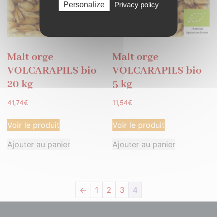
Personalize
Privacy policy
Malt orge
Malt orge
VOLCARAPILS bio
VOLCARAPILS bio
20 kg
5 kg
41,74
€
11,54
€
Voir le produit
Voir le produit
Ajouter au panier
Ajouter au panier
←
1
2
3
4