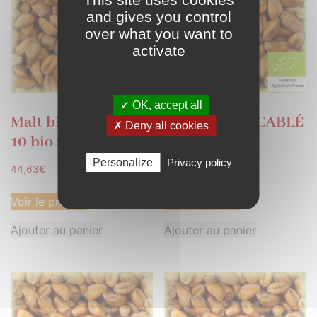
and gives you control
over what you want to
activate
✓ OK, accept all
Malt blé VOLCABLÉ
Malt blé VOLCABLÉ
✗ Deny all cookies
10 bio 20kg
10 bio 5kg
Personalize
Privacy policy
44,63
€
12,26
€
Voir le produit
Voir le produit
Ajouter au panier
Ajouter au panier