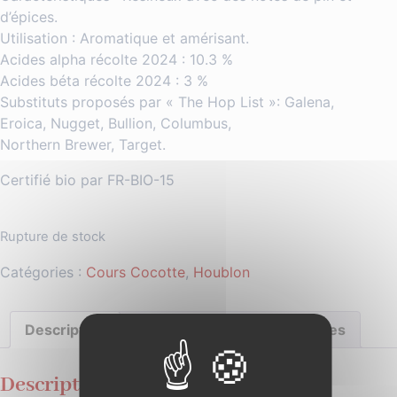
d’épices.
Utilisation : Aromatique et amérisant.
Acides alpha récolte 2024 : 10.3 %
Acides béta récolte 2024 : 3 %
Substituts proposés par « The Hop List »: Galena,
Eroica, Nugget, Bullion, Columbus,
Northern Brewer, Target.
Certifié bio par FR-BIO-15
Rupture de stock
Catégories :
Cours Cocotte
,
Houblon
Description
Informations complémentaires
Description