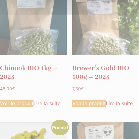
Chinook BIO 1kg –
Brewer’s Gold BIO
2024
100g – 2024
48,00
€
7,30
€
Voir le produit
Lire la suite
Voir le produit
Lire la suite
Promo !