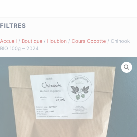
FILTRES
Accueil
/
Boutique
/
Houblon
/
Cours Cocotte
/ Chinook
BIO 100g – 2024