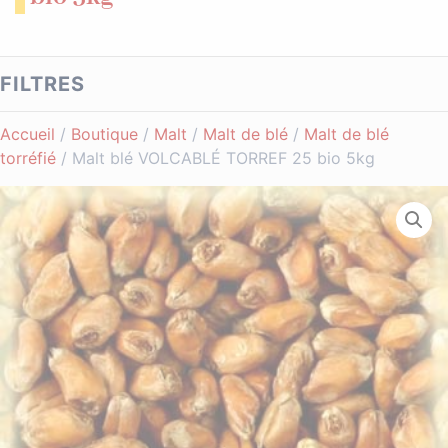
FILTRES
Accueil
/
Boutique
/
Malt
/
Malt de blé
/
Malt de blé
torréfié
/ Malt blé VOLCABLÉ TORREF 25 bio 5kg