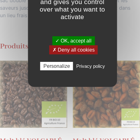
sac double sache. Afin de conserver les arômes et les
and gives you control
saveurs jusqu’à un an, veillez à stocker votre malt dans
over what you want to
un lieu frais et sec.
activate
✓ OK, accept all
Produits similaires
✗ Deny all cookies
Personalize
Privacy policy