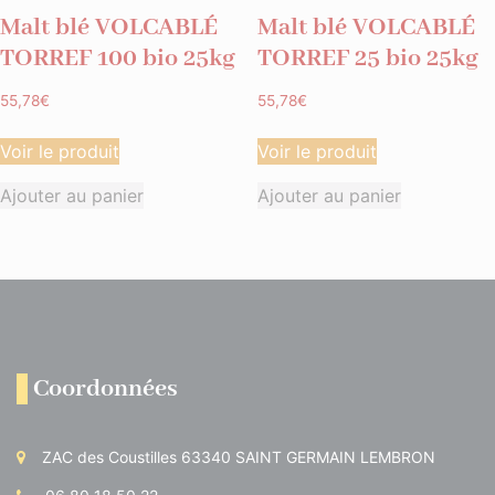
Malt blé VOLCABLÉ
Malt blé VOLCABLÉ
TORREF 100 bio 25kg
TORREF 25 bio 25kg
55,78
€
55,78
€
Voir le produit
Voir le produit
Ajouter au panier
Ajouter au panier
Coordonnées
ZAC des Coustilles 63340 SAINT GERMAIN LEMBRON