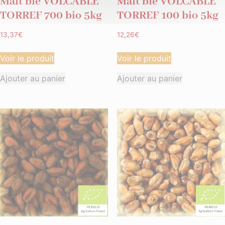
Malt blé VOLCABLÉ
Malt blé VOLCABLÉ
TORREF 700 bio 5kg
TORREF 100 bio 5kg
13,37
€
12,26
€
Voir le produit
Voir le produit
Ajouter au panier
Ajouter au panier