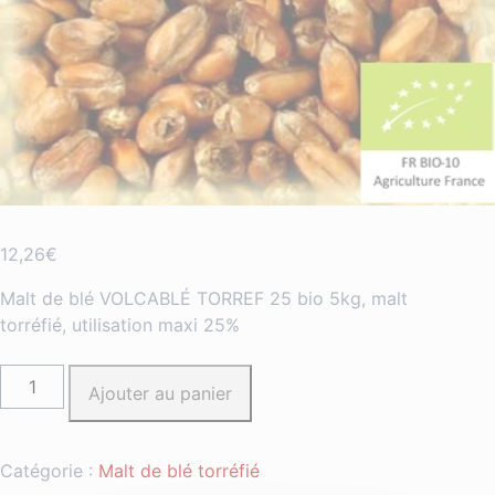
12,26
€
Malt de blé VOLCABLÉ TORREF 25 bio 5kg, malt
torréfié, utilisation maxi 25%
quantité
Ajouter au panier
de
Malt
blé
Catégorie :
Malt de blé torréfié
VOLCABLÉ