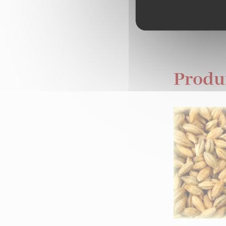
Le VOLCAPIL
à stocker vo
Produi