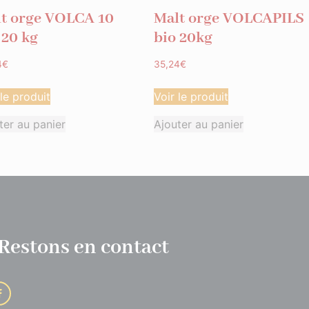
t orge VOLCA 10
Malt orge VOLCAPILS
 20 kg
bio 20kg
4
€
35,24
€
 le produit
Voir le produit
ter au panier
Ajouter au panier
Restons en contact