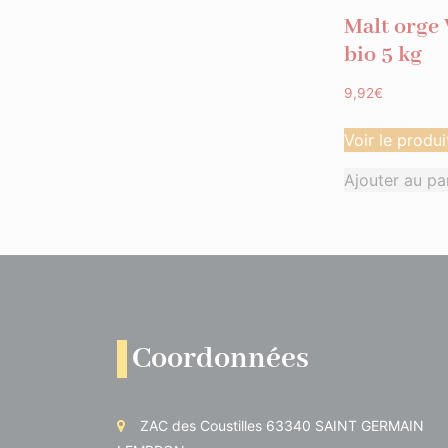
Malt orge
bio 5 kg
9,92
€
Voir le produi
Ajouter au pa
Coordonnées
ZAC des Coustilles 63340 SAINT GERMAIN