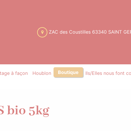
ZAC des Coustilles 63340 SAINT 
Boutique
tage à façon
Houblon
Ils/Elles nous font c
 bio 5kg