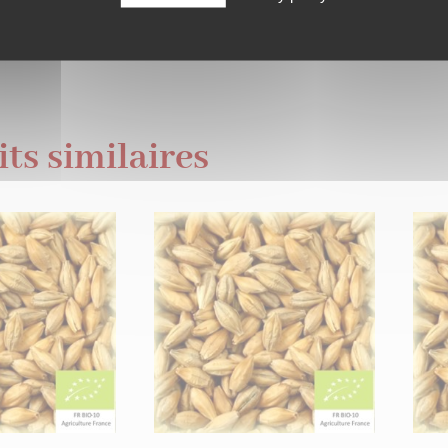
S bio 5kg est conditionné en sac double sache. Afin de con
tre malt dans un lieu frais et sec.
ts similaires