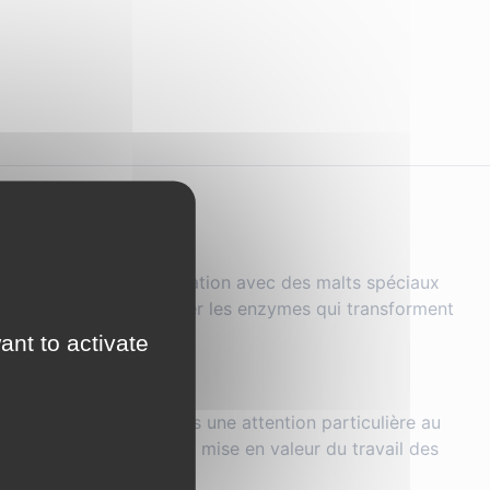
tilisé seul ou en association avec des malts spéciaux
forte capacité à développer les enzymes qui transforment
ant to activate
la région. Nous attachons une attention particulière au
a juste rémunération et la mise en valeur du travail des