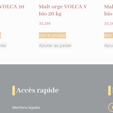
 VOLCA 10
Malt orge VOLCA V
Mal
bio 20 kg
bio
35,24
€
35,2
t
Voir le produit
Voir
nier
Ajouter au panier
Ajou
Accès rapide
Mentions legales