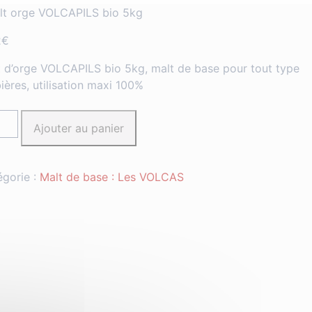
lt orge VOLCAPILS bio 5kg
2
€
 d’orge VOLCAPILS bio 5kg, malt de base pour tout type
ières, utilisation maxi 100%
tité
Ajouter au panier
e
égorie :
Malt de base : Les VOLCAS
CAPILS